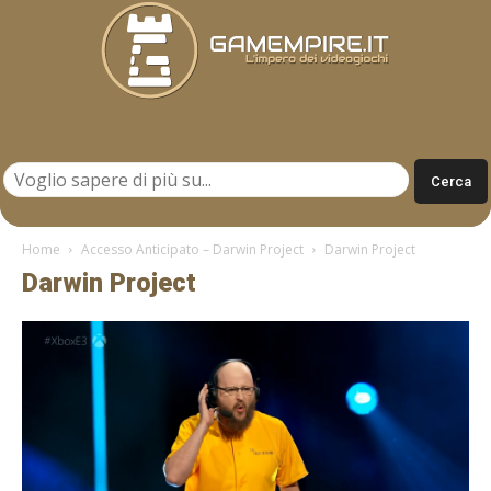
Gamempire.it
Home
Accesso Anticipato – Darwin Project
Darwin Project
Darwin Project