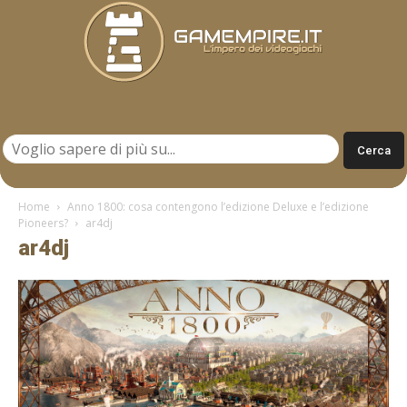
Gamempire.it
Home
Anno 1800: cosa contengono l’edizione Deluxe e l’edizione
Pioneers?
ar4dj
ar4dj