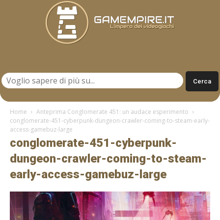
Gamempire.it
Home
Anteprima Conglomerate 451: un audace esperimento
conglomerate-451-cyberpunk-dungeon-crawler-coming-to-steam-early-
access-gamebuz-large
conglomerate-451-cyberpunk-
dungeon-crawler-coming-to-steam-
early-access-gamebuz-large