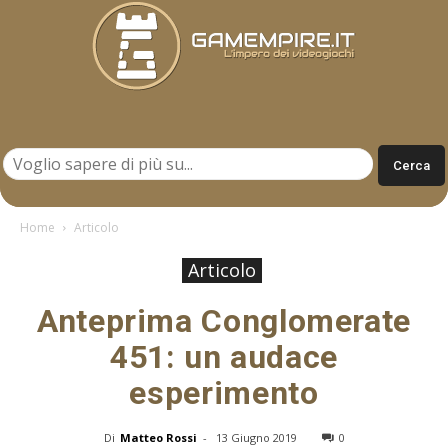
Gamempire.it
Home
Articolo
Articolo
Anteprima Conglomerate
451: un audace
esperimento
Di
Matteo Rossi
-
13 Giugno 2019
0