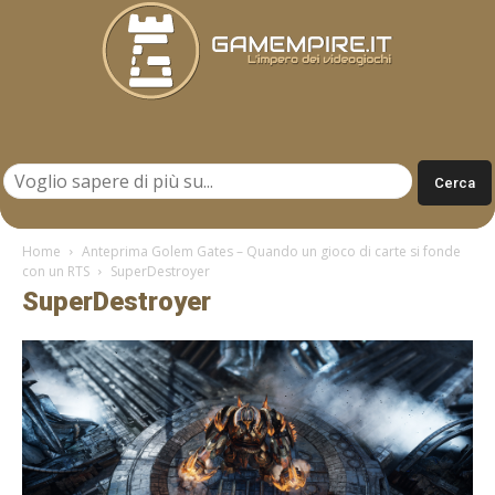
Gamempire.it
Home
Anteprima Golem Gates – Quando un gioco di carte si fonde
con un RTS
SuperDestroyer
SuperDestroyer