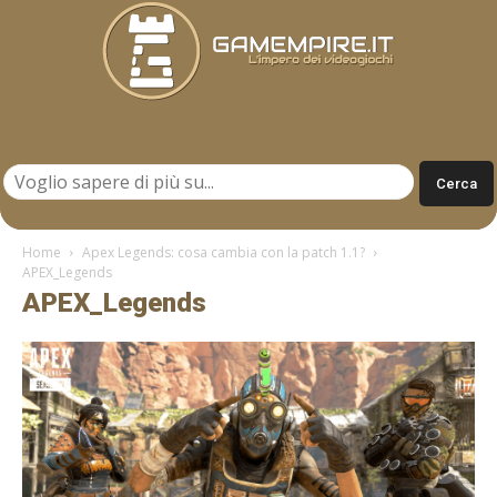
Gamempire.it
Home
Apex Legends: cosa cambia con la patch 1.1?
APEX_Legends
APEX_Legends