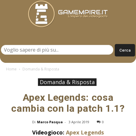
Gamempire.it
Home
Domanda & Risposta
Domanda & Risposta
Apex Legends: cosa
cambia con la patch 1.1?
Di
Marco Pasqua
-
3 Aprile 2019
0
Videogioco:
Apex Legends