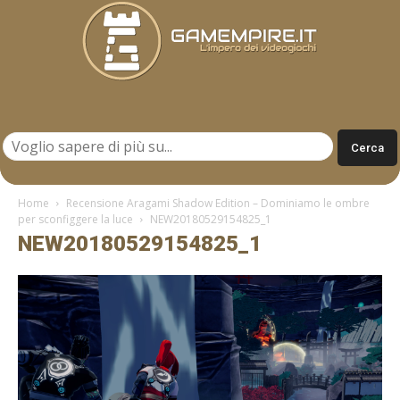
Gamempire.it
Home
Recensione Aragami Shadow Edition – Dominiamo le ombre
per sconfiggere la luce
NEW20180529154825_1
NEW20180529154825_1