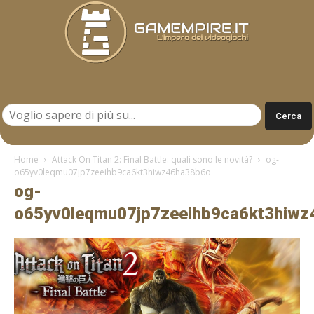
Gamempire.it
Home
Attack On Titan 2: Final Battle: quali sono le novità?
og-
o65yv0leqmu07jp7zeeihb9ca6kt3hiwz46ha38b6o
og-
o65yv0leqmu07jp7zeeihb9ca6kt3hiw