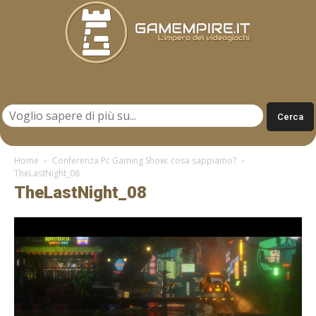
Gamempire.it
Home
Conferenza Pc Gaming Show: cosa sappiamo?
TheLastNight_08
TheLastNight_08