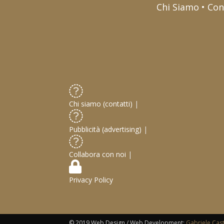
Chi Siamo • Con
Chi siamo (contatti)
|
Pubblicità (advertising)
|
Collabora con noi
|
Privacy Policy
© 2019 Web Design / Web Development:
Gabriele Cas