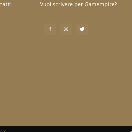
tatti
Vuoi scrivere per Gamempire?
toro