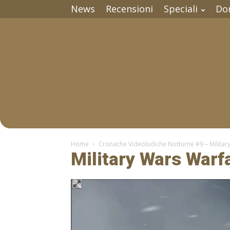
News
Recensioni
Speciali
Do
Home
Cronache Videoludiche Notturne #9 – Militar
Military Wars Warf