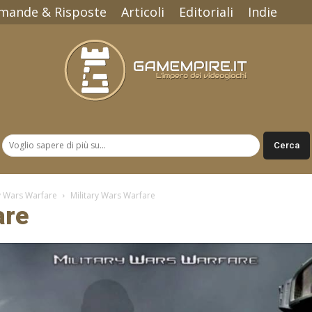
mande & Risposte
Articoli
Editoriali
Indie
Gamempire.it
y Wars Warfare
Military Wars Warfare
are