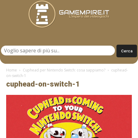
Gamempire.it
Home
Cuphead per Nintendo Switch: cosa sappiamo?
cuphead-
on-switch-1
cuphead-on-switch-1