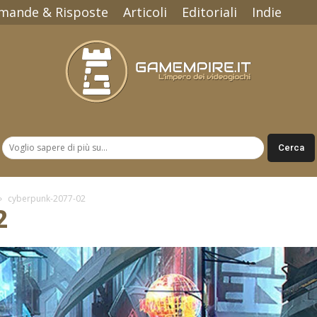
mande & Risposte
Articoli
Editoriali
Indie
Gamempire.it
cyberpunk-2077-02
2