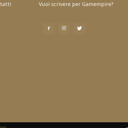
tatti
Vuoi scrivere per Gamempire?
toro