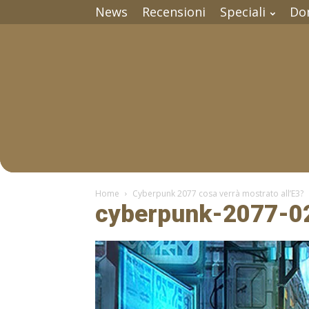
News
Recensioni
Speciali
Do
Home
Cyberpunk 2077 cosa verrà mostrato all’E3?
cyberpunk-2077-0