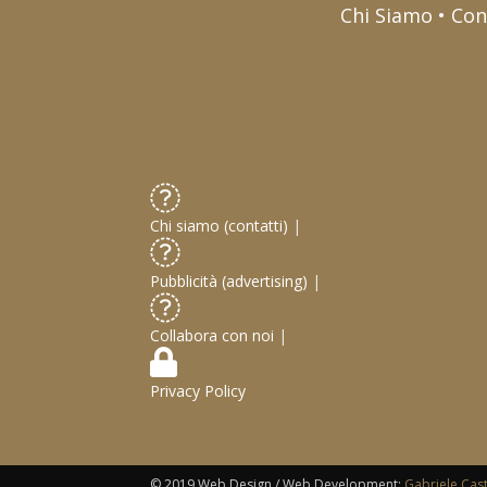
Chi Siamo • Con
Chi siamo (contatti)
|
Pubblicità (advertising)
|
Collabora con noi
|
Privacy Policy
© 2019 Web Design / Web Development:
Gabriele Cas