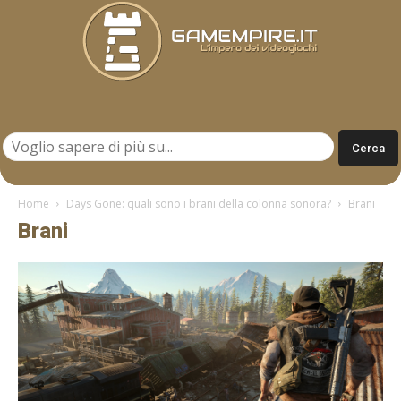
Gamempire.it
Home
Days Gone: quali sono i brani della colonna sonora?
Brani
Brani