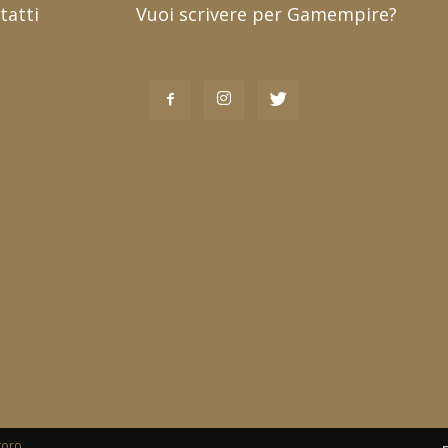
tatti
Vuoi scrivere per Gamempire?
toro