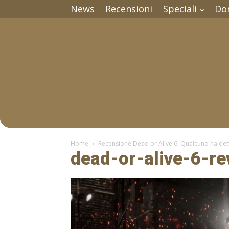
News
Recensioni
Speciali
Do
Home
Recensione Dead or Alive 6: Qualcuno ha dett
dead-or-alive-6-re