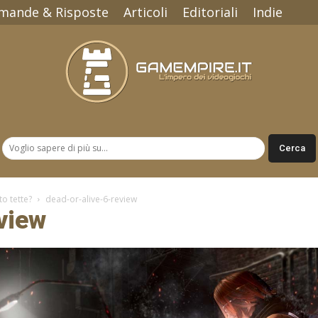
mande & Risposte
Articoli
Editoriali
Indie
Gamempire.it
o tette?
dead-or-alive-6-review
view