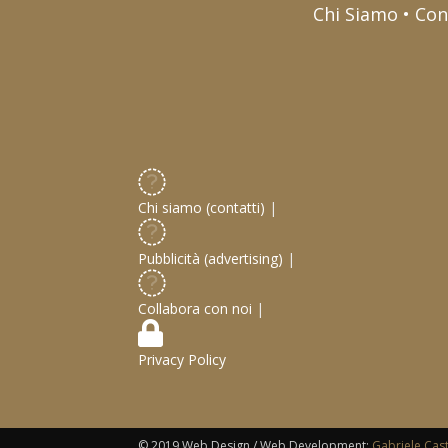
Chi Siamo • Con
Chi siamo (contatti)
|
Pubblicità (advertising)
|
Collabora con noi
|
Privacy Policy
© 2019 Web Design / Web Development:
Gabriele Cas