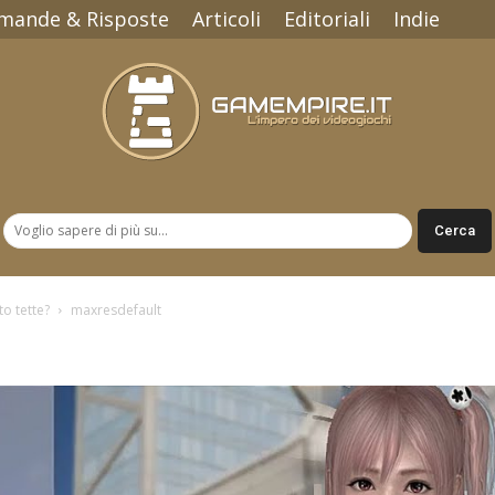
mande & Risposte
Articoli
Editoriali
Indie
Gamempire.it
o tette?
maxresdefault