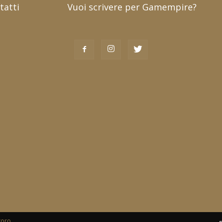
tatti
Vuoi scrivere per Gamempire?
toro