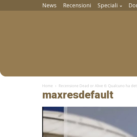
News
Recensioni
Speciali
Do
Home
Recensione Dead or Alive 6: Qualcuno ha dett
maxresdefault