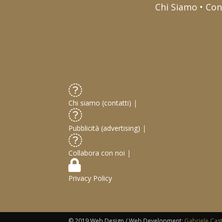
Chi Siamo • Con
Chi siamo (contatti)
|
Pubblicità (advertising)
|
Collabora con noi
|
Privacy Policy
© 2019 Web Design / Web Development:
Gabriele Cas