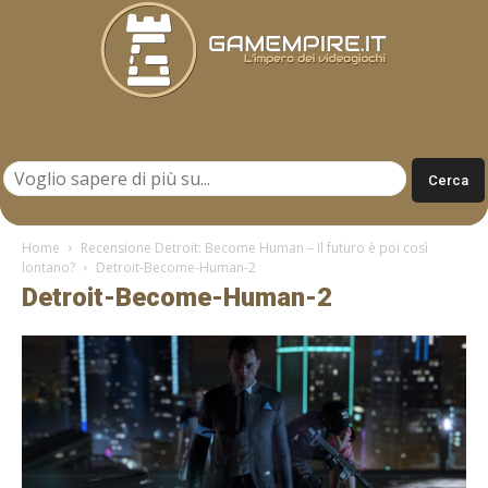
Gamempire.it
Home
Recensione Detroit: Become Human – Il futuro è poi così
lontano?
Detroit-Become-Human-2
Detroit-Become-Human-2