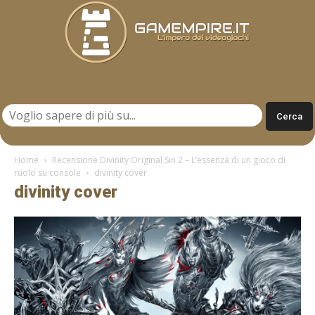
Gamempire.it
Home
Recensione Divinity Original Sin 2 – L’essenza di un gioco di
ruolo su console
divinity cover
divinity cover