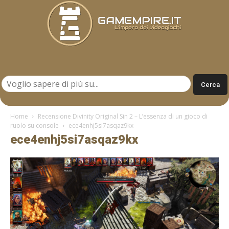
Gamempire.it
Home
Recensione Divinity Original Sin 2 – L’essenza di un gioco di
ruolo su console
ece4enhj5si7asqaz9kx
ece4enhj5si7asqaz9kx