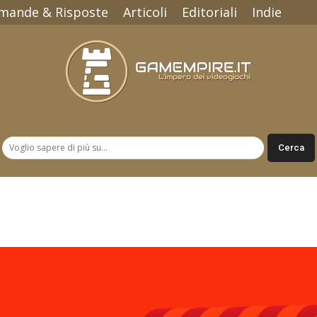
mande & Risposte
Articoli
Editoriali
Indie
Gamempire.it