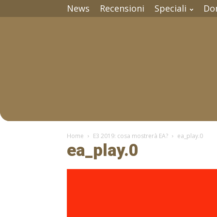
News
Recensioni
Speciali
Do
Home
E3 2019: cosa mostrerà EA?
ea_play.0
ea_play.0