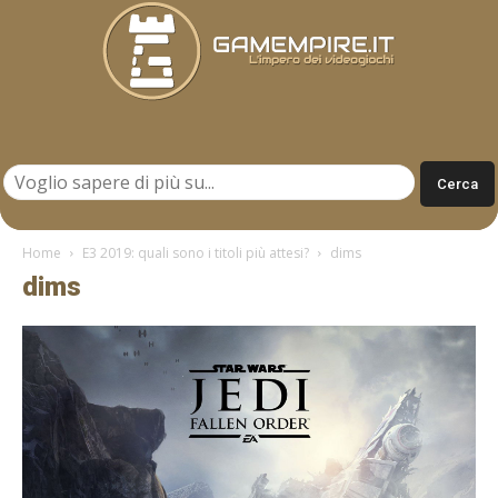
Gamempire.it
Home
E3 2019: quali sono i titoli più attesi?
dims
dims