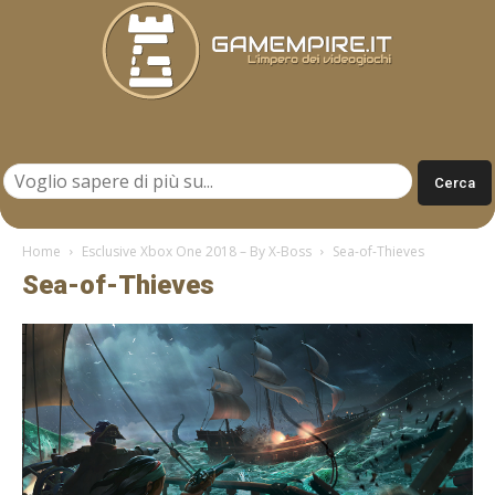
Gamempire.it
Home
Esclusive Xbox One 2018 – By X-Boss
Sea-of-Thieves
Sea-of-Thieves