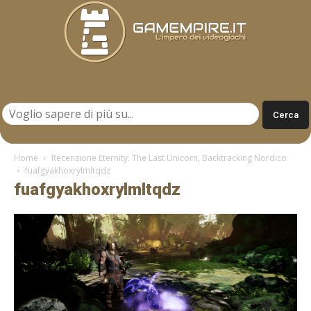
Gamempire.it
Home
Recensione Eternity: The Last Unicorn, Backtracking Nordico
fuafgyakhoxrylmltqdz
fuafgyakhoxrylmltqdz