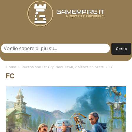
Gamempire.it
Home
Recensione Far Cry: New Dawn, violenza colorata
FC
FC