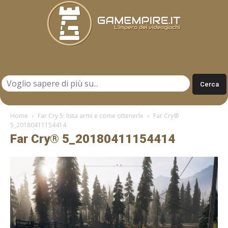
Gamempire.it
Home
Far Cry 5: lista armi e come ottenerle
Far Cry®
5_20180411154414
Far Cry® 5_20180411154414