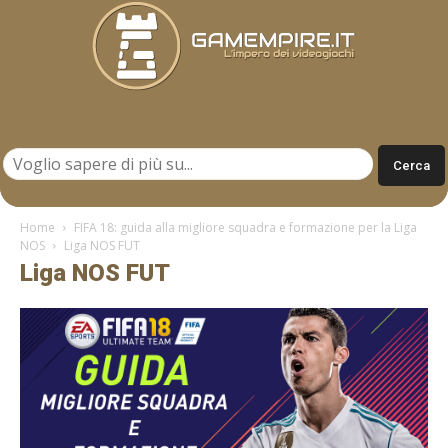
Gamempire.it
Home
FIFA 18: guida alla migliore squadra e formazione per la Liga
NOS
Liga NOS FUT
Liga NOS FUT