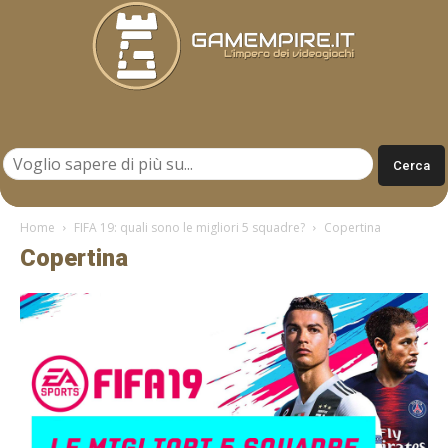
Gamempire.it
Home
FIFA 19: quali sono le migliori 5 squadre?
Copertina
Copertina