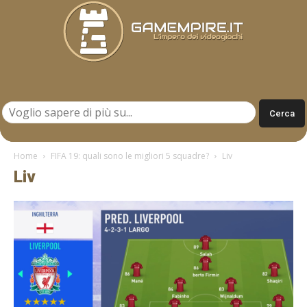
Gamempire.it
Home
FIFA 19: quali sono le migliori 5 squadre?
Liv
Liv