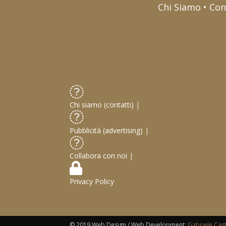
Chi Siamo • Con
Chi siamo (contatti)
|
Pubblicità (advertising)
|
Collabora con noi
|
Privacy Policy
© 2019 Web Design / Web Development:
Gabriele Cas