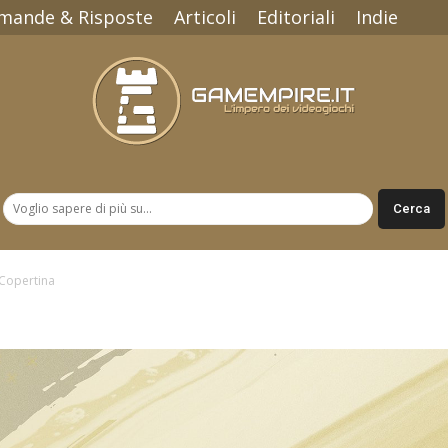
mande & Risposte
Articoli
Editoriali
Indie
Gamempire.it
Copertina