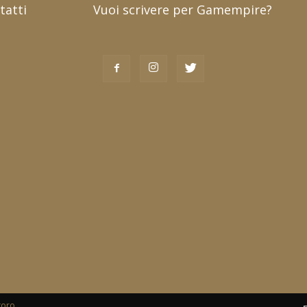
tatti
Vuoi scrivere per Gamempire?
toro