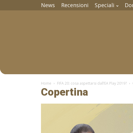
News
Recensioni
Speciali
Do
Home
FIFA 20: cosa aspettarsi dall’EA Play 2019?
Copertina