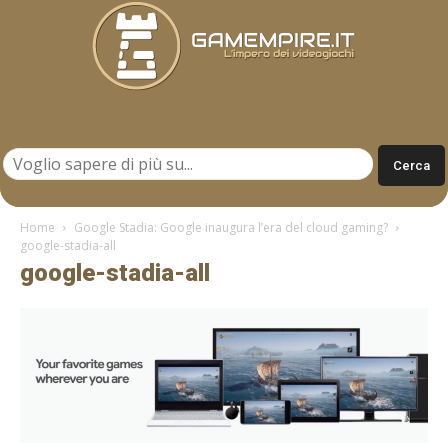
Gamempire.it
Home
Google Stadia: Google inaugura l’era del cloud gaming?
google-stadia-all
google-stadia-all