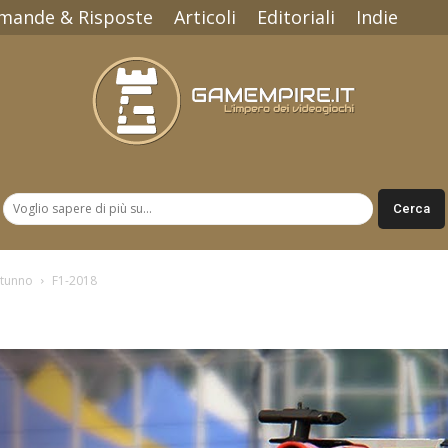
mande & Risposte
Articoli
Editoriali
Indie
Gamempire.it
autunno
F1-2018