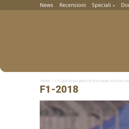
News
Recensioni
Speciali
Do
Home
I 10 giochi più attesi di fine estate ed inizio 
F1-2018