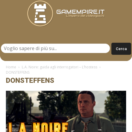
Gamempire.it
Home
L.A. Noire: guida agli interrogatori – L’hostess
DONSTEFFENS
DONSTEFFENS