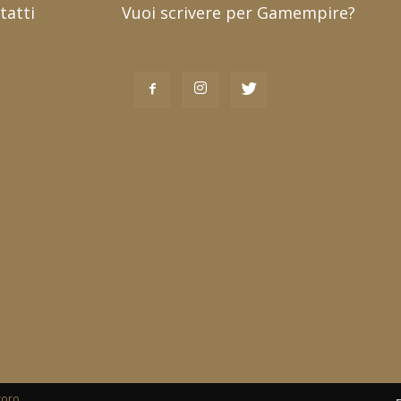
tatti
Vuoi scrivere per Gamempire?
toro