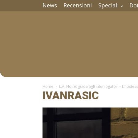
News
Recensioni
Speciali
Do
Home
L.A. Noire: guida agli interrogatori – L’hostess
IVANRASIC