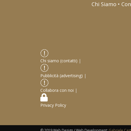
Chi Siamo • Con
Chi siamo (contatti)
|
Pubblicità (advertising)
|
Collabora con noi
|
Privacy Policy
© 2019 Web Design / Web Development:
Gabriele Cas