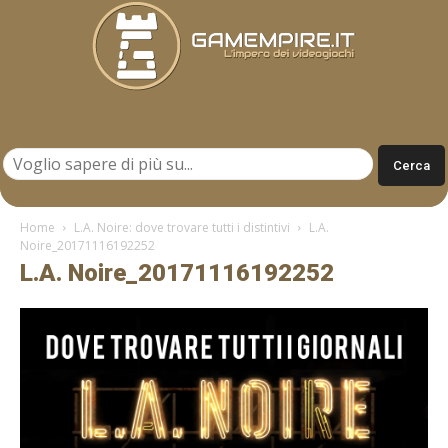
Gamempire.it
Home
L.A. Noire: dove trovare tutti i distintivi
L.A.
Noire_20171116192252
L.A. Noire_20171116192252