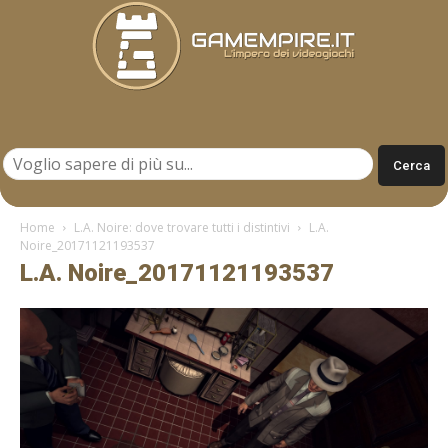
Gamempire.it
Home
L.A. Noire: dove trovare tutti i distintivi
L.A.
Noire_20171121193537
L.A. Noire_20171121193537