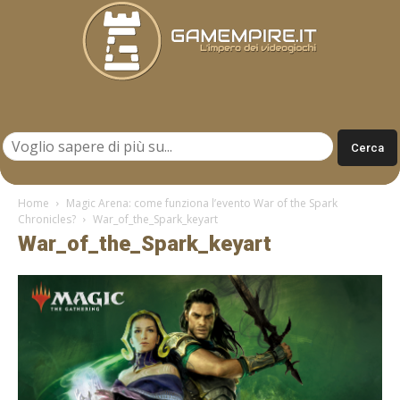
Gamempire.it
Home
Magic Arena: come funziona l’evento War of the Spark
Chronicles?
War_of_the_Spark_keyart
War_of_the_Spark_keyart