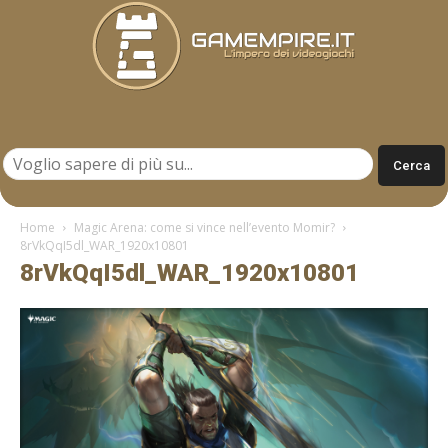
Gamempire.it
Home
Magic Arena: come si vince nell’evento Momir?
8rVkQqI5dl_WAR_1920x10801
8rVkQqI5dl_WAR_1920x10801