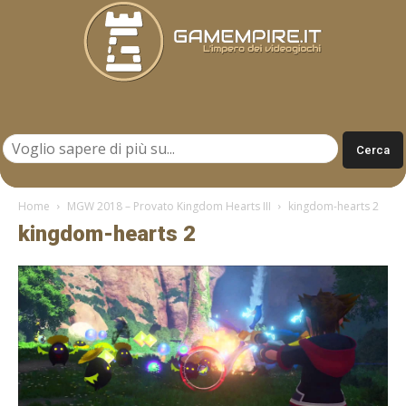
Gamempire.it
Home
MGW 2018 – Provato Kingdom Hearts III
kingdom-hearts 2
kingdom-hearts 2