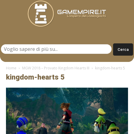
Gamempire.it
Home
MGW 2018 – Provato Kingdom Hearts III
kingdom-hearts 5
kingdom-hearts 5