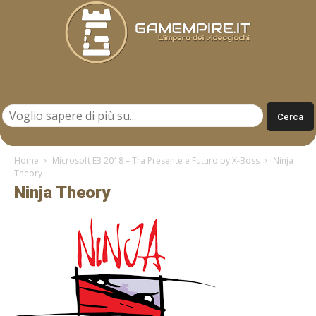
Gamempire.it
Home
Microsoft E3 2018 – Tra Presente e Futuro by X-Boss
Ninja
Theory
Ninja Theory