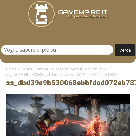
Gamempire.it
Home
Mortal Kombat 11: cosa conterrà il Kombat Pack 1?
ss_dbd39a9b530068ebbfdad072eb787fa5122eef69.1920x1080
ss_dbd39a9b530068ebbfdad072eb78