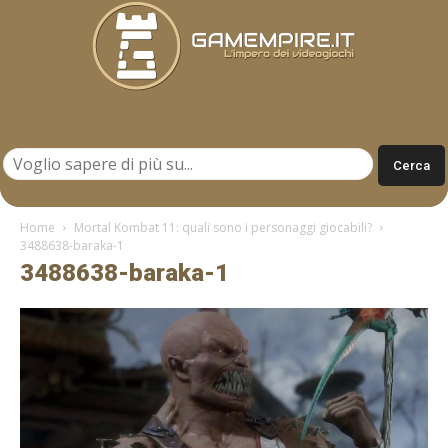
Gamempire.it
Home
Mortal Kombat 11: quali sono i personaggi giocabili?
3488638-baraka-1
3488638-baraka-1