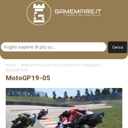
Gamempire.it
Home
MotoGP™19, quali sono le novità del multiplayer?
MotoGP19-05
MotoGP19-05