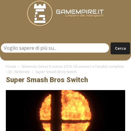
Gamempire.it
Home
Nintendo Direct 8 marzo 2018: Gli annunci e l’analisi completa
– Dr. Nintendo
Super Smash Bros Switch
Super Smash Bros Switch