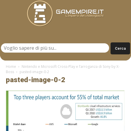
Gamempire.it
Home
Nintendo e Microsoft Cross-Play e l’arroganza di Sony by X-
Boss
pasted-image-0-2
pasted-image-0-2