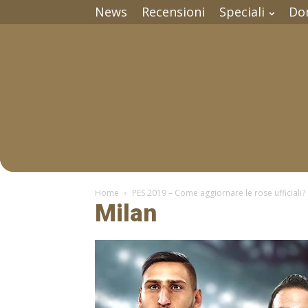
News
Recensioni
Speciali
Do
Home
PES 2019 – Come aggiornare le rose ufficiali?
Milan