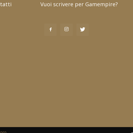
tatti
Vuoi scrivere per Gamempire?
toro