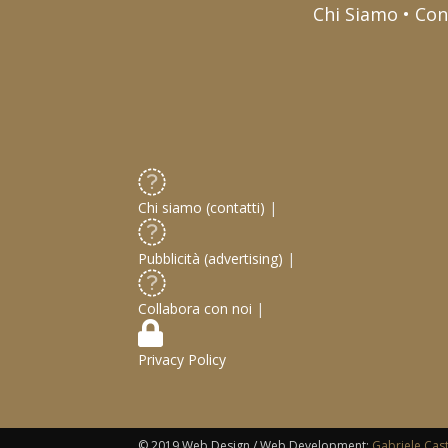
Chi Siamo • Con
Chi siamo (contatti)
|
Pubblicità (advertising)
|
Collabora con noi
|
Privacy Policy
© 2019 Web Design / Web Development:
Gabriele Cas