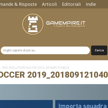
mande & Risposte
Articoli
Editoriali
Indie
Gamempire.it
PRO EVOLUTION SOCCER 2019_20180912104024
OCCER 2019_20180912104