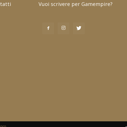
tatti
Vuoi scrivere per Gamempire?
toro