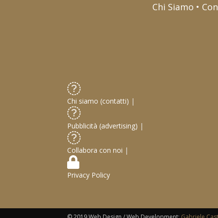
Chi Siamo • Con
Chi siamo (contatti)
|
Pubblicità (advertising)
|
Collabora con noi
|
Privacy Policy
© 2019 Web Design / Web Development:
Gabriele Cas