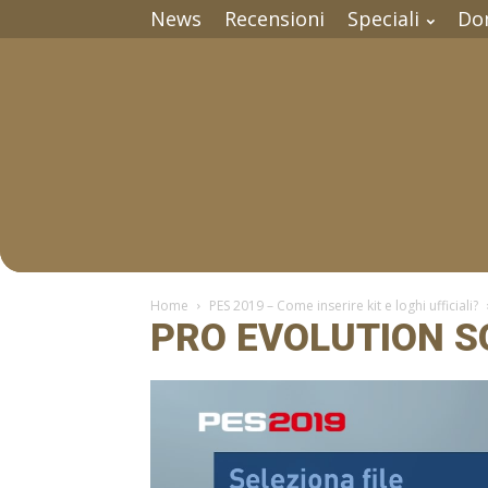
News
Recensioni
Speciali
Do
Home
PES 2019 – Come inserire kit e loghi ufficiali?
PRO EVOLUTION S