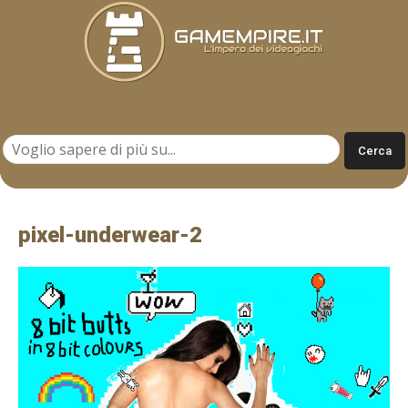
Gamempire.it
pixel-underwear-2