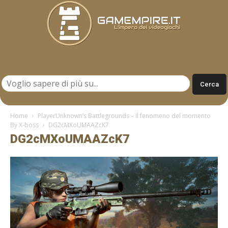
Gamempire.it
Home
PlayerUnknown’s Battlegrounds – Il fenomeno del momento
By X-boss
DG2cMXoUMAAZcK7
DG2cMXoUMAAZcK7