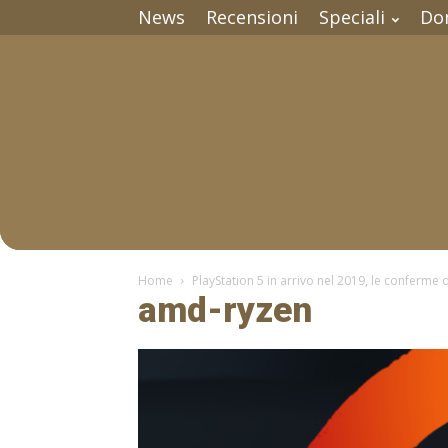
News
Recensioni
Speciali
Do
Home
PlayStation 5 in arrivo nel 2019, le conferme 
amd-ryzen