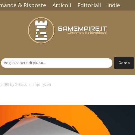
mande & Risposte
Articoli
Editoriali
Indie
Gamempire.it
dell’E3 by X-Boss
amd-ryzen